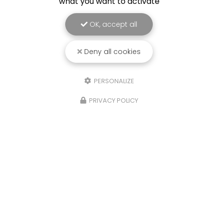
what you want to activate
OK, accept all
Deny all cookies
Entreprise de panneaux solaires à Bordeaux
PERSONALIZE
54-60 route du Rabey
33640 ISLE-SAINT-GEORGES
PRIVACY POLICY
05 57 91 03 86
Lundi au vendredi :
9h - 18h
Suivez-nous sur les réseaux sociaux