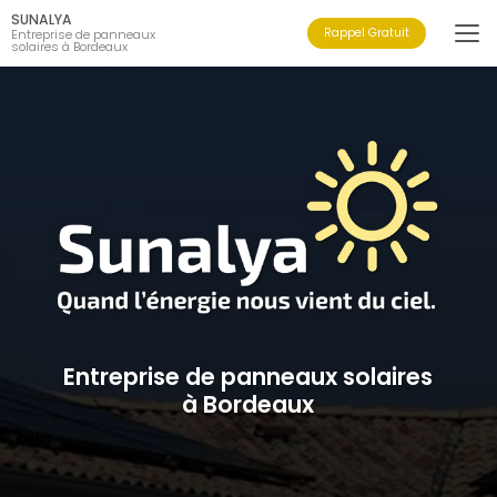
Aller
SUNALYA
au
Rappel Gratuit
Entreprise de panneaux
solaires à Bordeaux
contenu
principal
Entreprise de panneaux solaires
à Bordeaux