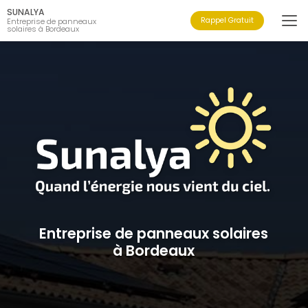
Aller
SUNALYA
au
Rappel Gratuit
Entreprise de panneaux
solaires à Bordeaux
contenu
principal
Entreprise de panneaux solaires
à Bordeaux