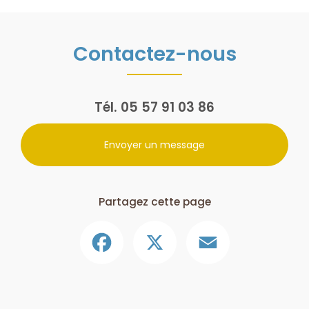
l'installation sur les hangars agricole de BAYONNE
|
Panneaux
solaires et rénovation énergétique d'ampleur, globale ou d'envergure
sur Bayonne.
Contactez-nous
Tél.
05 57 91 03 86
Envoyer un message
Partagez cette page
Facebook
X
Email