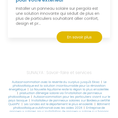
Installer un panneau solaire sur pergola est
une solution innovante qui séduit de plus en
plus de particuliers souhaitant allier confort,
design et pr...
En savoir plus
SUNALYA : Savoir-faire et services
Autoconsommation avec la revente du surplus jusqu'à 6kwc
|
Le
photovoltaïque est la solution incontournable pour La rénovation
énergétique
|
La Nouvelle Aquitaine reste la région la plus ensoleillée.
|
production d'énergie solaire via l'installation de panneaux
photovoltaïque
|
Autoconsommation pour les particuliers vivant sur le
pays basque
|
Installateur de panneaux solaires sur Bordeaux certifié
QualiPV.
|
Les Landes est le département le plus ensoleillé.
|
Bâtiment
photovoltaïque autofinancé avec les aides 2024
|
Entreprise de
panneaux solaires pour installation de panneaux solaire sur hangar
agricole à Bordeaux
|
Entreprise de panneaux photovoltaïque pour