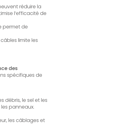
 peuvent réduire la
mise l’efficacité de
e permet de
câbles limite les
nce des
ns spécifiques de
débris, le sel et les
 les panneaux.
eur, les câblages et