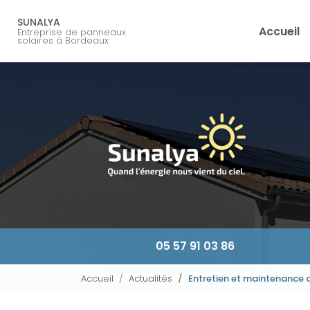
Navigation principale
Aller
au
SUNALYA
Accueil
Entreprise de panneaux
contenu
solaires à Bordeaux
principal
05 57 91 03 86
Accueil
Actualités
Entretien et maintenance 