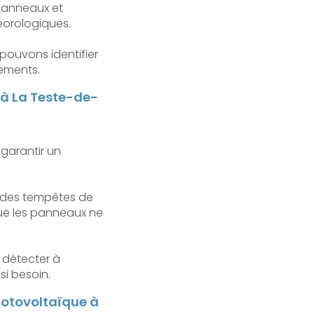
 panneaux et
téorologiques.
pouvons identifier
nements.
 à La Teste-de-
garantir un
u des tempêtes de
que les panneaux ne
e détecter à
i besoin.
photovoltaïque à