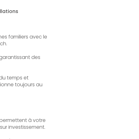
llations
es familiers avec le
uch.
 garantissant des
 du temps et
tionne toujours au
 permettent à votre
sur investissement.