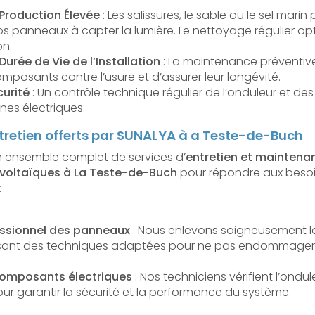
 Production Élevée
: Les salissures, le sable ou le sel marin
s panneaux à capter la lumière. Le nettoyage régulier opti
on.
urée de Vie de l’Installation
: La maintenance préventiv
mposants contre l’usure et d’assurer leur longévité.
curité
: Un contrôle technique régulier de l’onduleur et des 
nes électriques.
ntretien offerts par SUNALYA à a Teste-de-Buch
 ensemble complet de services d’
entretien et maintena
ovoltaïques à La Teste-de-Buch
pour répondre aux besoi
:
ssionnel des panneaux
: Nous enlevons soigneusement les 
tilisant des techniques adaptées pour ne pas endommager
composants électriques
: Nos techniciens vérifient l’ondul
ur garantir la sécurité et la performance du système.