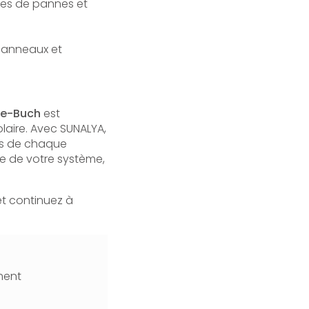
sques de pannes et
 panneaux et
de-Buch
est
olaire. Avec SUNALYA,
es de chaque
ie de votre système,
et continuez à
ment