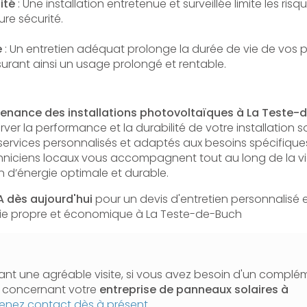
ité
: Une installation entretenue et surveillée limite les ri
ure sécurité.
e
: Un entretien adéquat prolonge la durée de vie de vos
urant ainsi un usage prolongé et rentable.
tenance des installations photovoltaïques à La Teste-
rver la performance et la durabilité de votre installation s
services personnalisés et adaptés aux besoins spécifiqu
echniciens locaux vous accompagnent tout au long de la v
 d’énergie optimale et durable.
 dès aujourd'hui
pour un devis d'entretien personnalisé 
gie propre et économique à La Teste-de-Buch
nt une agréable visite, si vous avez besoin d'un complé
n concernant votre
entreprise de panneaux solaires
à
enez contact dès à présent
.