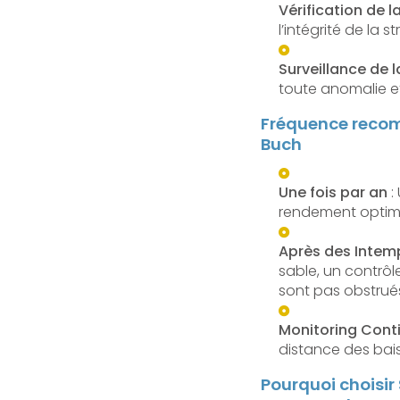
Vérification de l
l’intégrité de la
Surveillance de 
toute anomalie e
Fréquence recom
Buch
Une fois par an
:
rendement optima
Après des Intem
sable, un contrô
sont pas obstrué
Monitoring Cont
distance des bais
Pourquoi choisir