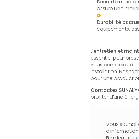
Sécurité et sérén
assure une meille
Durabilité accru
équipements, ass
L'
entretien et main
essentiel pour prése
vous bénéficiez de 
installation. Nos t
pour une production
Contactez SUNALYA
profiter d'une éner
Vous souhaita
d'informatio
Bordeaux
:
pr