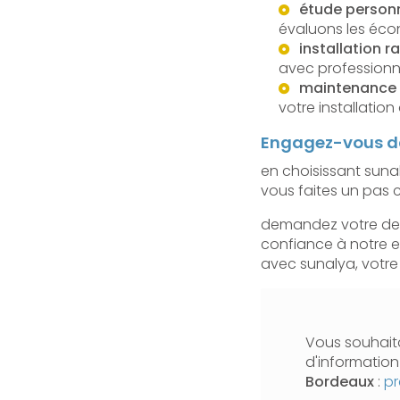
étude personn
évaluons les écon
installation r
avec professionn
maintenance e
votre installation
Engagez-vous da
en choisissant suna
vous faites un pas 
demandez votre devi
confiance à notre e
avec sunalya, votre
Vous souhaita
d'informatio
Bordeaux
:
pr