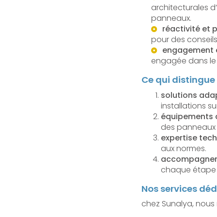
architecturales 
panneaux.
réactivité et 
pour des conseil
engagement 
engagée dans le 
Ce qui distingu
solutions ada
installations s
équipements d
des panneaux s
expertise tec
aux normes.
accompagnem
chaque étape d
Nos services dé
chez Sunalya, nous 