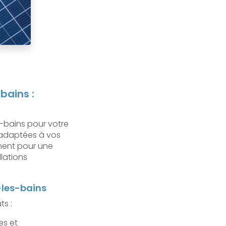
bains :
-bains pour votre
, adaptées à vos
ement pour une
llations
-les-bains
s :
es et