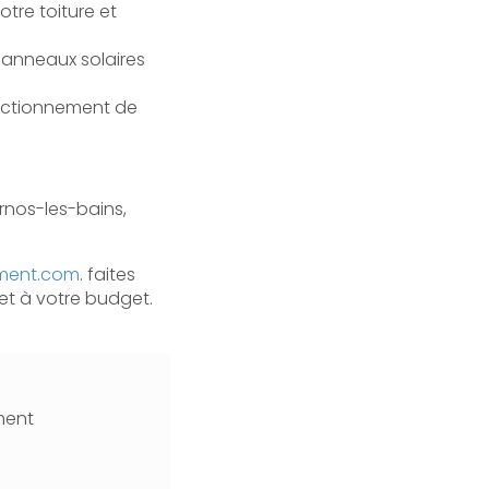
otre toiture et
panneaux solaires
onctionnement de
rnos-les-bains,
ement.com
. faites
et à votre budget.
ment