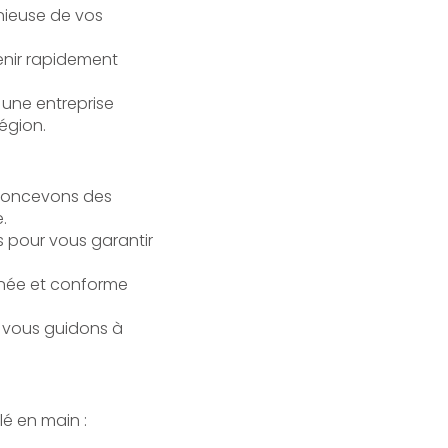
nieuse de vos
enir rapidement
 une entreprise
égion.
 concevons des
.
s pour vous garantir
ignée et conforme
 vous guidons à
é en main :