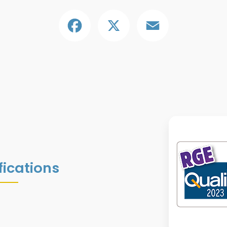
Facebook
X
Email
fications