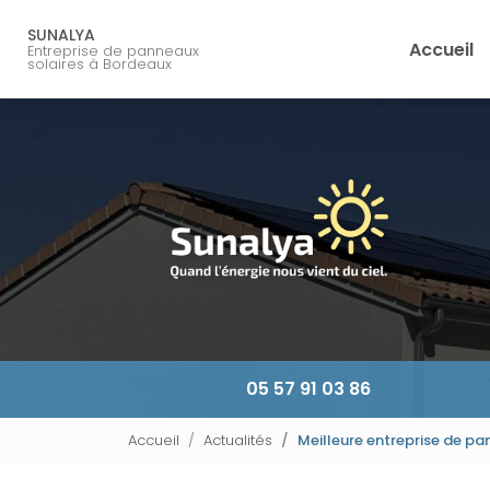
Navigation principale
Aller
au
SUNALYA
Accueil
Entreprise de panneaux
contenu
solaires à Bordeaux
principal
05 57 91 03 86
Accueil
Actualités
Meilleure entreprise de pa