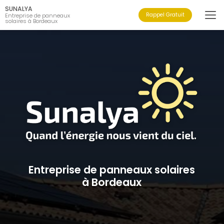
Aller
SUNALYA
au
Rappel Gratuit
Entreprise de panneaux
solaires à Bordeaux
contenu
principal
Entreprise de panneaux solaires
à Bordeaux