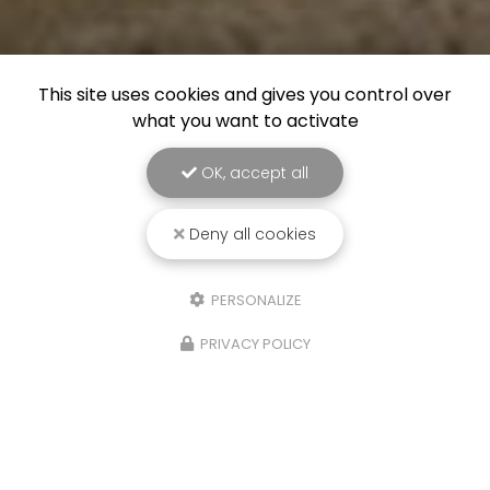
This site uses cookies and gives you control over
what you want to activate
OK, accept all
Deny all cookies
PERSONALIZE
Entreprise de panneaux solaires à Bordeaux
PRIVACY POLICY
54-60 route du Rabey
33640 ISLE-SAINT-GEORGES
05 57 91 03 86
Lundi au vendredi :
9h - 18h