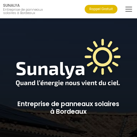
Aller
SUNALYA
au
Rappel Gratuit
Entreprise de panneaux
solaires à Bordeaux
contenu
principal
Entreprise de panneaux solaires
à Bordeaux