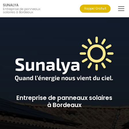
Aller
SUNALYA
au
Rappel Gratuit
Entreprise de panneaux
solaires à Bordeaux
contenu
principal
Entreprise de panneaux solaires
à Bordeaux