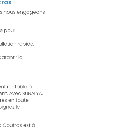
tras
Nous nous engageons
e pour
allation rapide,
arantir la
nt rentable à
ent. Avec SUNALYA,
res en toute
oignez le
à Coutras est à