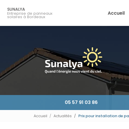
Navigation principale
Aller
au
SUNALYA
Accueil
Entreprise de panneaux
contenu
solaires à Bordeaux
principal
05 57 91 03 86
Accueil
Actualités
Prix pour installation de 