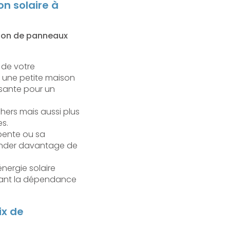
on solaire à
ation de panneaux
 de votre
 une petite maison
ssante pour un
hers mais aussi plus
es.
 pente ou sa
emander davantage de
énergie solaire
sant la dépendance
ix de