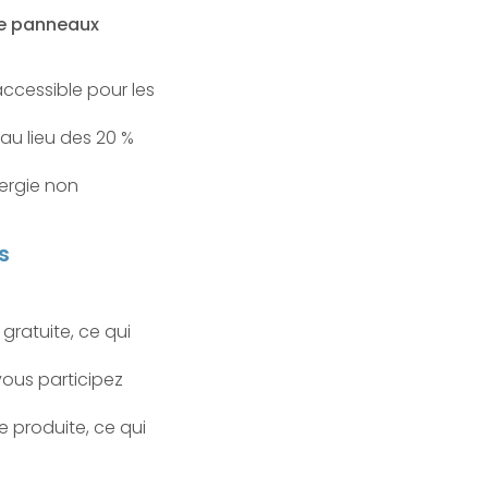
 de panneaux
accessible pour les
 au lieu des 20 %
nergie non
s
 gratuite, ce qui
vous participez
e produite, ce qui