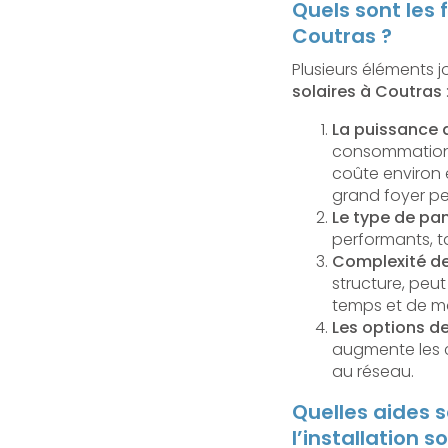
Quels sont les f
Coutras ?
Plusieurs éléments 
solaires à Coutras
La puissance 
consommation é
coûte environ e
grand foyer peu
Le type de pa
performants, t
Complexité de 
structure, peu
temps et de ma
Les options d
augmente les 
au réseau.
Quelles aides s
l’installation so