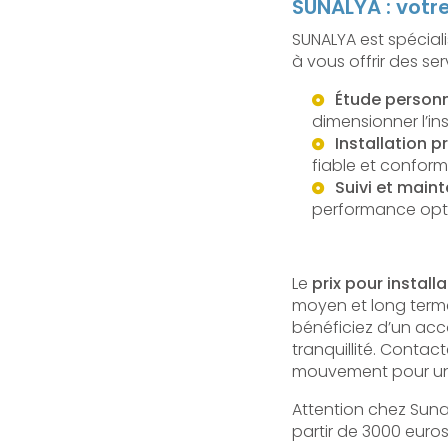
SUNALYA : votre
SUNALYA est spécial
à vous offrir des se
Étude personn
dimensionner l’in
Installation p
fiable et confor
Suivi et main
performance opti
Le
prix pour instal
moyen et long terme
bénéficiez d’un ac
tranquillité. Contac
mouvement pour un 
Attention chez Sunal
partir de 3000 euro