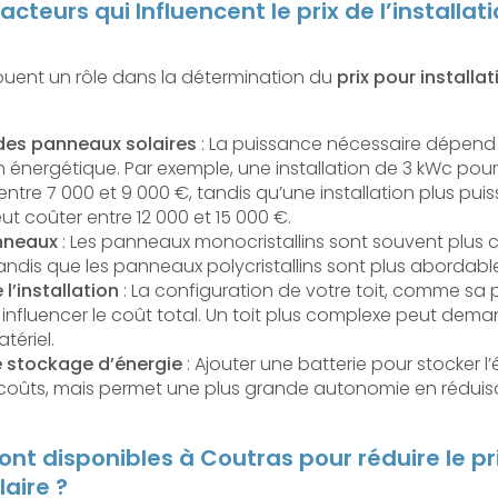
acteurs qui Influencent le prix de l’installati
jouent un rôle dans la détermination du
prix pour install
:
des panneaux solaires
: La puissance nécessaire dépend
nergétique. Par exemple, une installation de 3 kWc pour
ntre 7 000 et 9 000 €, tandis qu’une installation plus pui
t coûter entre 12 000 et 15 000 €.
nneaux
: Les panneaux monocristallins sont souvent plus c
andis que les panneaux polycristallins sont plus abordabl
l’installation
: La configuration de votre toit, comme sa
t influencer le coût total. Un toit plus complexe peut d
tériel.
e stockage d’énergie
: Ajouter une batterie pour stocker l’
coûts, mais permet une plus grande autonomie en rédui
ont disponibles à Coutras pour réduire le pr
laire ?