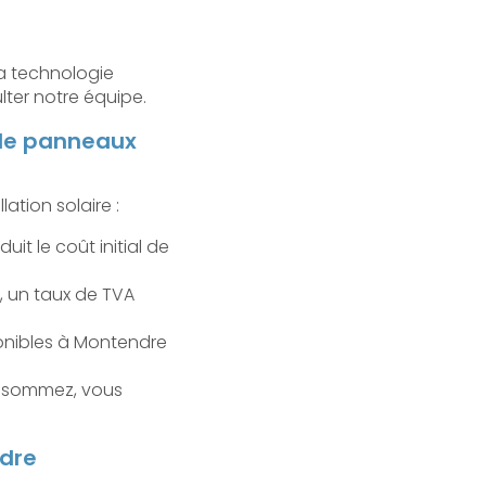
la technologie
ter notre équipe.
n de panneaux
lation solaire :
uit le coût initial de
c, un taux de TVA
ponibles à Montendre
onsommez, vous
ndre