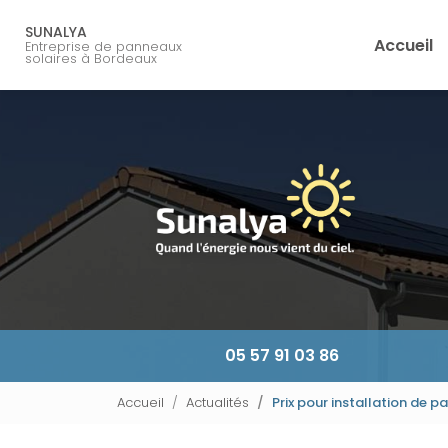
Navigation principale
Aller
au
SUNALYA
Accueil
Entreprise de panneaux
contenu
solaires à Bordeaux
principal
05 57 91 03 86
Accueil
Actualités
Prix pour installation de 