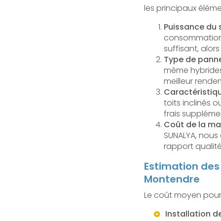
les principaux élém
Puissance du
consommation d
suffisant, alo
Type de panne
même hybrides 
meilleur rende
Caractéristiqu
toits inclinés
frais suppléme
Coût de la m
SUNALYA, nous 
rapport qualité
Estimation des 
Montendre
Le coût moyen pour l
Installation 