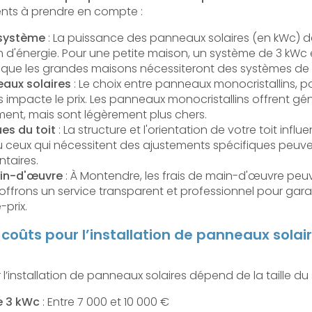
ents à prendre en compte :
 système
: La puissance des panneaux solaires (en kWc) 
'énergie. Pour une petite maison, un système de 3 kWc 
rs que les grandes maisons nécessiteront des systèmes de 
aux solaires
: Le choix entre panneaux monocristallins, pol
impacte le prix. Les panneaux monocristallins offrent g
ment, mais sont légèrement plus chers.
es du toit
: La structure et l'orientation de votre toit influ
 ou ceux qui nécessitent des ajustements spécifiques peu
ntaires.
ain-d'œuvre
: À Montendre, les frais de main-d'œuvre peuv
offrons un service transparent et professionnel pour garan
-prix.
coûts pour l’installation de panneaux solai
’installation de panneaux solaires dépend de la taille du
de 3 kWc
: Entre 7 000 et 10 000 €