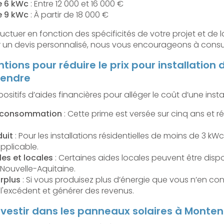
de 6 kWc
: Entre 12 000 et 16 000 €
de 9 kWc
: À partir de 18 000 €
luctuer en fonction des spécificités de votre projet et de 
ir un devis personnalisé, nous vous encourageons à consul
tions pour réduire le prix pour installatio
tendre
spositifs d’aides financières pour alléger le coût d’une instal
toconsommation
: Cette prime est versée sur cinq ans et réd
duit
: Pour les installations résidentielles de moins de 3 kW
applicable.
les et locales
: Certaines aides locales peuvent être dis
 Nouvelle-Aquitaine.
rplus
: Si vous produisez plus d’énergie que vous n’en c
l'excédent et générer des revenus.
vestir dans les panneaux solaires à Monte