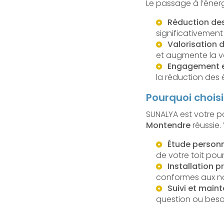
Le passage à l’énerg
Réduction des
significativemen
Valorisation 
et augmente la va
Engagement 
la réduction des
Pourquoi choisi
SUNALYA est votre 
Montendre
réussie.
Étude personn
de votre toit pour
Installation p
conformes aux no
Suivi et main
question ou beso