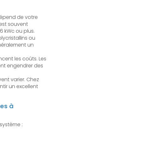
dépend de votre
est souvent
6 kWc ou plus.
ycristallins ou
énéralement un
encent les coûts. Les
vent engendrer des
ent varier. Chez
tir un excellent
res à
 système :