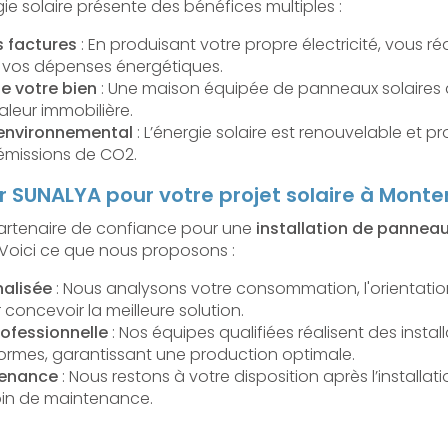
ie solaire présente des bénéfices multiples :
 factures
: En produisant votre propre électricité, vous ré
t vos dépenses énergétiques.
de votre bien
: Une maison équipée de panneaux solaires a
leur immobilière.
environnemental
: L’énergie solaire est renouvelable et p
 émissions de CO2.
r SUNALYA pour votre projet solaire à Monte
partenaire de confiance pour une
installation de panneau
 Voici ce que nous proposons :
alisée
: Nous analysons votre consommation, l'orientation 
 concevoir la meilleure solution.
rofessionnelle
: Nos équipes qualifiées réalisent des install
rmes, garantissant une production optimale.
tenance
: Nous restons à votre disposition après l’installat
in de maintenance.