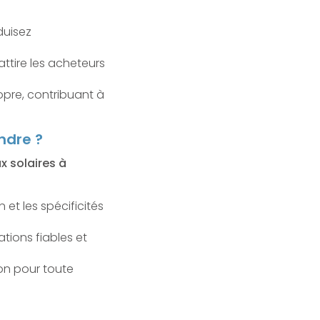
duisez
ttire les acheteurs
ropre, contribuant à
ndre ?
x solaires à
et les spécificités
ations fiables et
ion pour toute