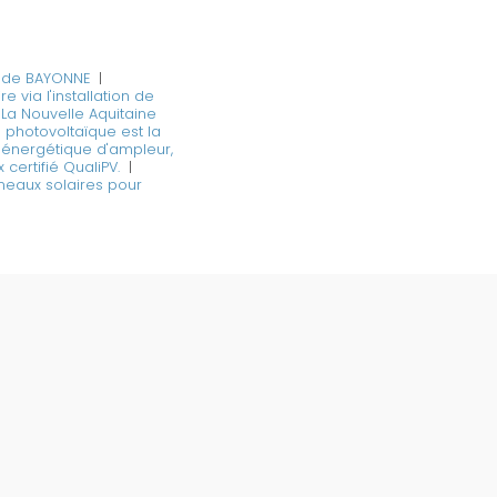
e de BAYONNE
|
e via l'installation de
|
La Nouvelle Aquitaine
e photovoltaïque est la
 énergétique d'ampleur,
certifié QualiPV.
|
neaux solaires pour