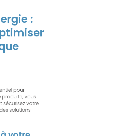
ergie :
ptimiser
ïque
entiel pour
té produite, vous
 sécurisez votre
des solutions
 à votre