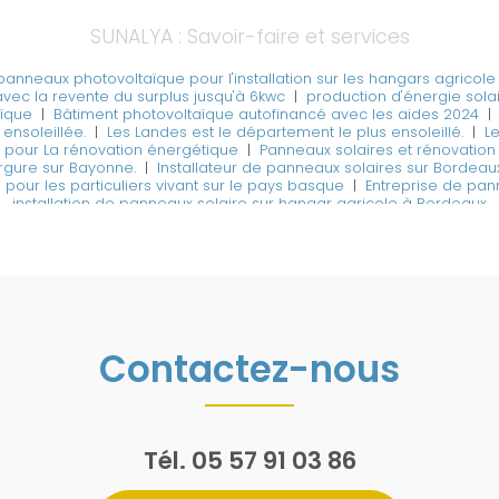
SUNALYA : Savoir-faire et services
panneaux photovoltaïque pour l'installation sur les hangars agricol
ec la revente du surplus jusqu'à 6kwc
|
production d'énergie solair
ïque
|
Bâtiment photovoltaïque autofinancé avec les aides 2024
 ensoleillée.
|
Les Landes est le département le plus ensoleillé.
|
L
e pour La rénovation énergétique
|
Panneaux solaires et rénovation
rgure sur Bayonne.
|
Installateur de panneaux solaires sur Bordeaux 
our les particuliers vivant sur le pays basque
|
Entreprise de pan
installation de panneaux solaire sur hangar agricole à Bordeaux
Contactez-nous
Tél.
05 57 91 03 86