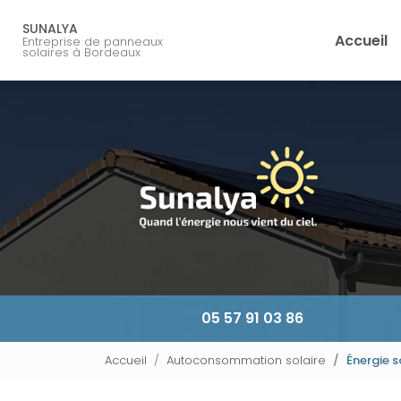
Navigation principale
Aller
au
SUNALYA
Accueil
Entreprise de panneaux
contenu
solaires à Bordeaux
principal
05 57 91 03 86
Accueil
Autoconsommation solaire
Énergie s