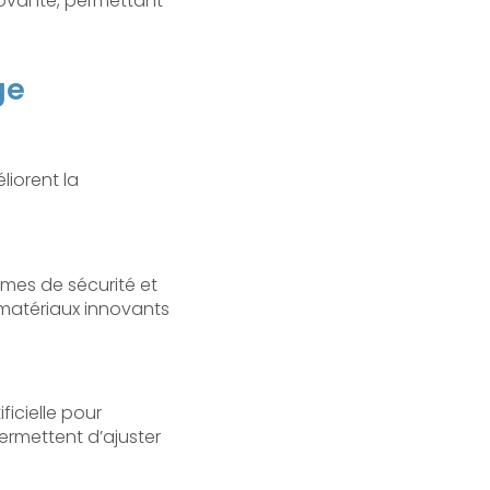
novante, permettant
ge
iorent la
rmes de sécurité et
 matériaux innovants
ficielle pour
ermettent d’ajuster