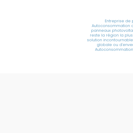
Entreprise de 
Autoconsommation av
panneaux photovolta
reste la région la plus
solution incontournabl
globale ou d'enve
Autoconsommation p