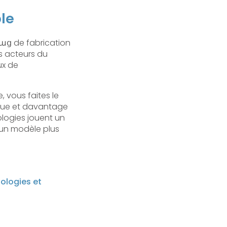
le
աց de fabrication
s acteurs du
ux de
 vous faites le
ique et davantage
logies jouent un
s un modèle plus
nologies et