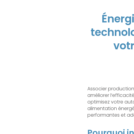
Énergi
technol
vot
Associer production
améliorer l’efficacit
optimisez votre au
alimentation énergé
performantes et ada
Pourquoi in