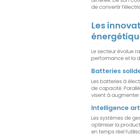
différée. De son cô
de convertir l’élect
Les innova
énergétiqu
Le secteur évolue 
performance et la d
Batteries soli
Les batteries à élec
de capacité. Parall
visent à augmenter 
Intelligence art
Les systèmes de gesti
optimiser la produc
en temps réel l’utili