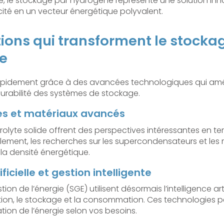
té, le stockage par hydrogène représente une solution in
ricité en un vecteur énergétique polyvalent.
tions qui transforment le stocka
e
rapidement grâce à des avancées technologiques qui amél
urabilité des systèmes de stockage.
des et matériaux avancés
trolyte solide offrent des perspectives intéressantes en te
èlement, les recherches sur les supercondensateurs et les
la densité énergétique.
ificielle et gestion intelligente
on de l’énergie (SGE) utilisent désormais l’intelligence arti
tion, le stockage et la consommation. Ces technologies p
sation de l’énergie selon vos besoins.