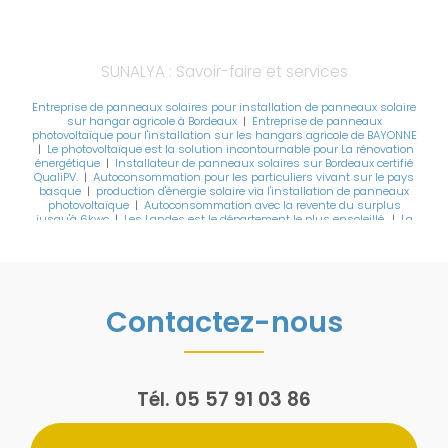
SUNALYA : Savoir-faire et services
Entreprise de panneaux solaires pour installation de panneaux solaire
sur hangar agricole à Bordeaux
|
Entreprise de panneaux
photovoltaïque pour l'installation sur les hangars agricole de BAYONNE
|
Le photovoltaïque est la solution incontournable pour La rénovation
énergétique
|
Installateur de panneaux solaires sur Bordeaux certifié
QualiPV.
|
Autoconsommation pour les particuliers vivant sur le pays
basque
|
production d'énergie solaire via l'installation de panneaux
photovoltaïque
|
Autoconsommation avec la revente du surplus
jusqu'à 6kwc
|
Les Landes est le département le plus ensoleillé.
|
La
Nouvelle Aquitaine reste la région la plus ensoleillée.
|
Bâtiment
photovoltaïque autofinancé avec les aides 2024
|
Panneaux solaires
et rénovation énergétique d'ampleur, globale ou d'envergure sur
Bayonne.
Contactez-nous
Tél.
05 57 91 03 86