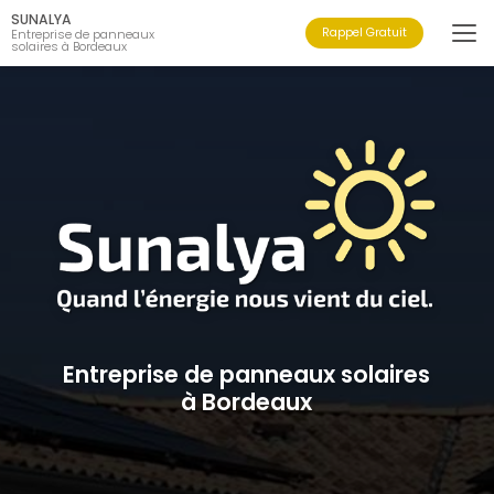
Aller
SUNALYA
au
Rappel Gratuit
Entreprise de panneaux
solaires à Bordeaux
contenu
principal
Entreprise de panneaux solaires
à Bordeaux