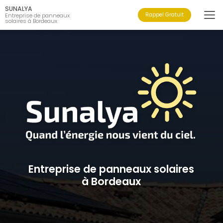
Aller
SUNALYA
au
Rappel Gratuit
Entreprise de panneaux
solaires à Bordeaux
contenu
principal
Entreprise de panneaux solaires
à Bordeaux