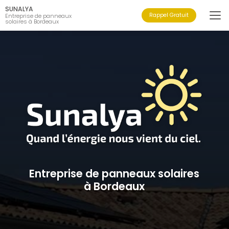
Aller
SUNALYA
au
Rappel Gratuit
Entreprise de panneaux
solaires à Bordeaux
contenu
principal
Entreprise de panneaux solaires
à Bordeaux