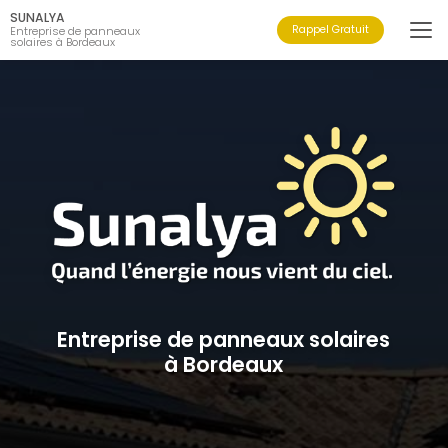
Aller
SUNALYA
au
Rappel Gratuit
Entreprise de panneaux
solaires à Bordeaux
contenu
principal
Entreprise de panneaux solaires
à Bordeaux