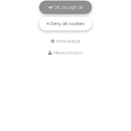
OK, accept all
Deny all cookies
PERSONALIZE
PRIVACY POLICY
Entreprise de panneaux solaires à Bordeaux
54-60 route du Rabey
33640 ISLE-SAINT-GEORGES
05 57 91 03 86
Lundi au vendredi :