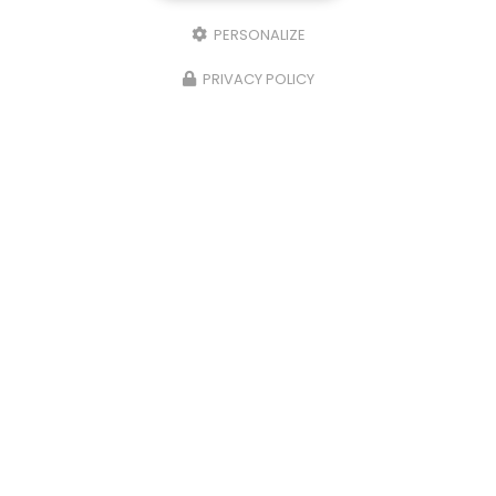
33640 ISLE-SAINT-GEORGES
PERSONALIZE
05 57 91 03 86
PRIVACY POLICY
Lundi au vendredi :
9h - 18h
Suivez-nous sur les réseaux sociaux
Envoyez un message
Nom Prénom
Société