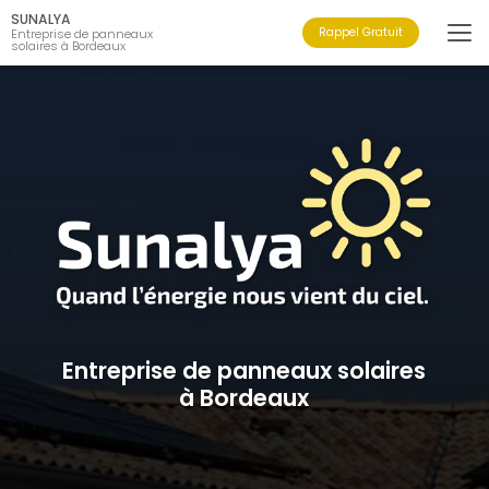
Aller
SUNALYA
au
Rappel Gratuit
Entreprise de panneaux
solaires à Bordeaux
contenu
principal
Entreprise de panneaux solaires
à Bordeaux