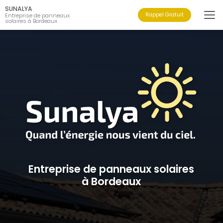
Aller
SUNALYA
au
Rappel Gratuit
Entreprise de panneaux
solaires à Bordeaux
contenu
principal
Entreprise de panneaux solaires
à Bordeaux