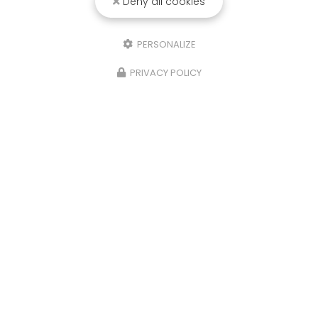
Deny all cookies
PERSONALIZE
PRIVACY POLICY
Entreprise de panneaux solaires à Bordeaux
54-60 route du Rabey