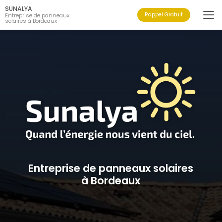
Aller
SUNALYA
au
Rappel Gratuit
Entreprise de panneaux
solaires à Bordeaux
contenu
principal
Entreprise de panneaux solaires
à Bordeaux