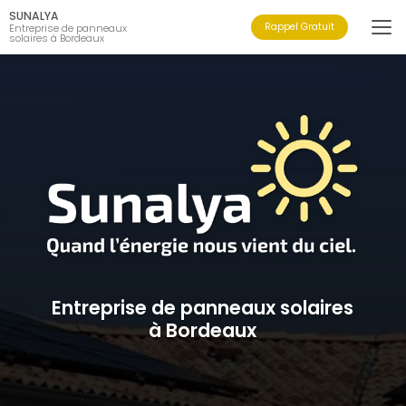
Aller
SUNALYA
au
Rappel Gratuit
Entreprise de panneaux
solaires à Bordeaux
contenu
principal
Entreprise de panneaux solaires
à Bordeaux