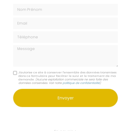
Nom Prénom
Email
Téléphone
Message
J'autorise ce site à conserver l'ensemble des données transmises
dans ce formulaire pour faciliter le suivi et le traitement de ma
demande.
(Aucune exploitation commerciale ne sera faite des
données conservées. Voir notre
politique de confidentialité
)