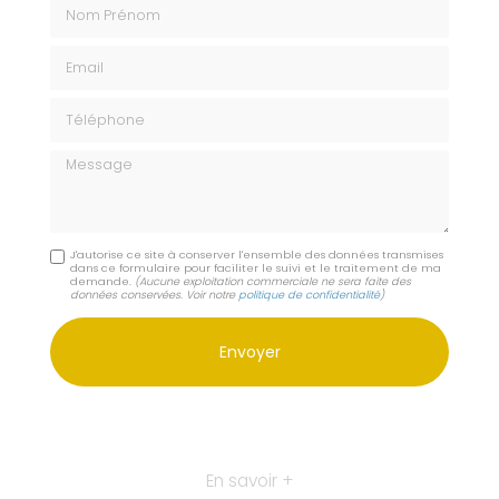
Nom Prénom
Email
Téléphone
Message
J'autorise ce site à conserver l'ensemble des données transmises
dans ce formulaire pour faciliter le suivi et le traitement de ma
demande.
(Aucune exploitation commerciale ne sera faite des
données conservées. Voir notre
politique de confidentialité
)
En savoir +