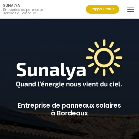
Aller
SUNALYA
au
Rappel Gratuit
Entreprise de panneaux
solaires à Bordeaux
contenu
principal
Entreprise de panneaux solaires
à Bordeaux