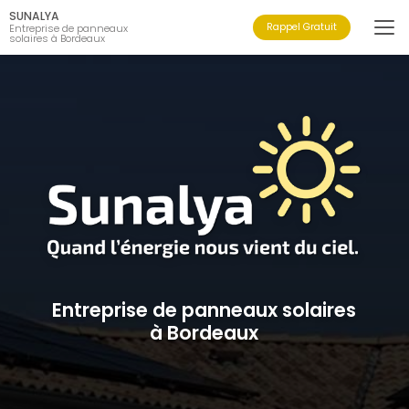
Aller
SUNALYA
au
Rappel Gratuit
Entreprise de panneaux
solaires à Bordeaux
contenu
principal
Entreprise de panneaux solaires
à Bordeaux