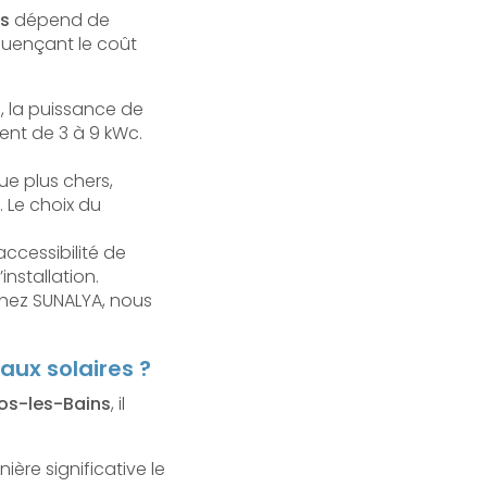
ns
dépend de
fluençant le coût
, la puissance de
ent de 3 à 9 kWc.
ue plus chers,
 Le choix du
’accessibilité de
nstallation.
 chez SUNALYA, nous
eaux solaires ?
nos-les-Bains
, il
ière significative le