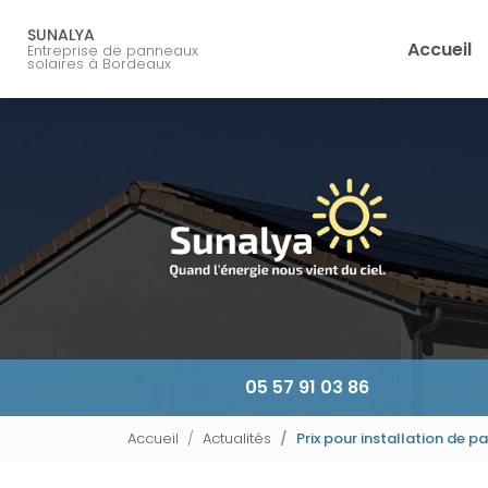
Navigation principale
Aller
au
SUNALYA
Accueil
Entreprise de panneaux
contenu
solaires à Bordeaux
principal
05 57 91 03 86
Accueil
Actualités
Prix pour installation de 