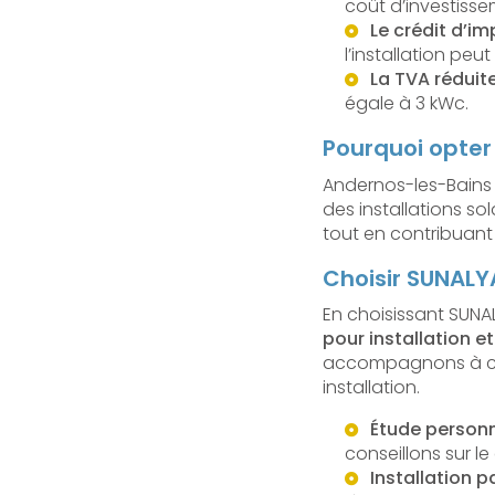
coût d’investissem
Le crédit d’im
l’installation pe
La TVA réduit
égale à 3 kWc.
Pourquoi opter 
Andernos-les-Bains 
des installations so
tout en contribuant 
Choisir SUNALY
En choisissant SUNAL
pour installation 
accompagnons à chaq
installation.
Étude personn
conseillons sur l
Installation p