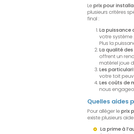
Le
prix pour instal
plusieurs critères s
final :
La puissance d
votre système 
Plus la puissan
La qualité de
offrent un ren
matériel joue 
Les particulari
votre toit peuv
Les coûts de 
nous engageons 
Quelles aides p
Pour alléger le
prix 
existe plusieurs aid
La prime à l