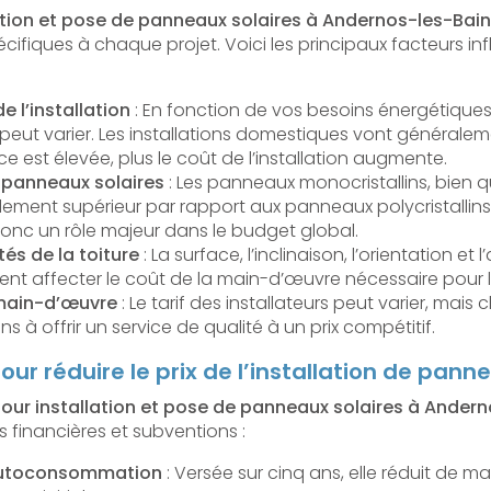
lation et pose de panneaux solaires à Andernos-les-Bai
pécifiques à chaque projet. Voici les principaux facteurs in
e l’installation
: En fonction de vos besoins énergétiques
peut varier. Les installations domestiques vont généralem
ce est élevée, plus le coût de l’installation augmente.
s panneaux solaires
: Les panneaux monocristallins, bien q
dement supérieur par rapport aux panneaux polycristallins.
donc un rôle majeur dans le budget global.
tés de la toiture
: La surface, l’inclinaison, l’orientation et l
ent affecter le coût de la main-d’œuvre nécessaire pour l’i
main-d’œuvre
: Le tarif des installateurs peut varier, mais
à offrir un service de qualité à un prix compétitif.
our réduire le prix de l’installation de pann
pour installation et pose de panneaux solaires à Ander
es financières et subventions :
’autoconsommation
: Versée sur cinq ans, elle réduit de man