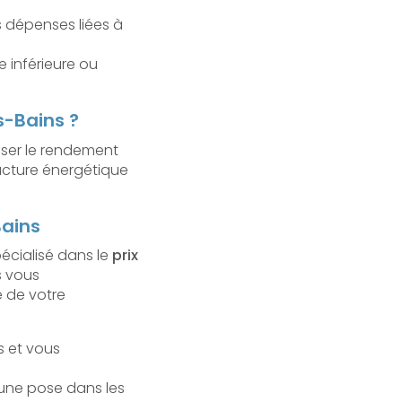
s dépenses liées à
e inférieure ou
s-Bains ?
iser le rendement
facture énergétique
Bains
pécialisé dans le
prix
s vous
e de votre
s et vous
 une pose dans les