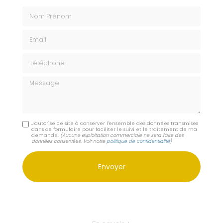
Nom Prénom
Email
Téléphone
Message
J'autorise ce site à conserver l'ensemble des données transmises
dans ce formulaire pour faciliter le suivi et le traitement de ma
demande.
(Aucune exploitation commerciale ne sera faite des
données conservées. Voir notre
politique de confidentialité
)