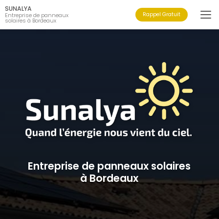
Aller
SUNALYA
au
Rappel Gratuit
Entreprise de panneaux
solaires à Bordeaux
contenu
principal
Entreprise de panneaux solaires
à Bordeaux