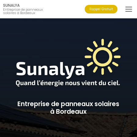
Aller
SUNALYA
au
Rappel Gratuit
Entreprise de panneaux
solaires à Bordeaux
contenu
principal
Entreprise de panneaux solaires
à Bordeaux