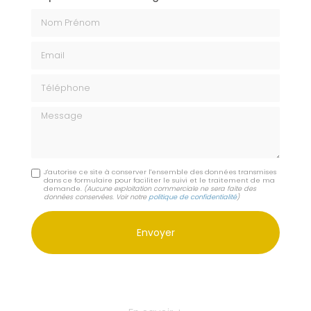
Nom Prénom
Email
Téléphone
Message
J'autorise ce site à conserver l'ensemble des données transmises
dans ce formulaire pour faciliter le suivi et le traitement de ma
demande.
(Aucune exploitation commerciale ne sera faite des
données conservées. Voir notre
politique de confidentialité
)