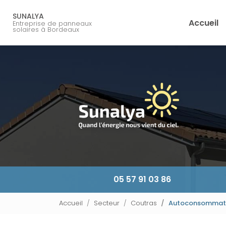
Navigation principale
Aller
au
SUNALYA
Accueil
Entreprise de panneaux
contenu
solaires à Bordeaux
principal
05 57 91 03 86
Accueil
Secteur
Coutras
Autoconsommatio