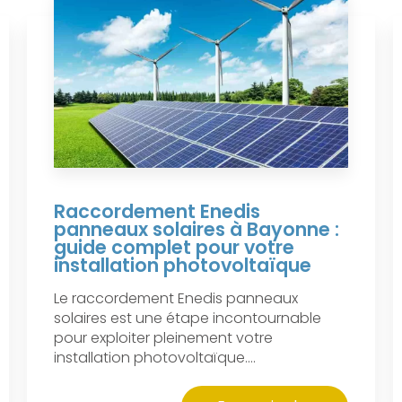
Raccordement Enedis
panneaux solaires à Bayonne :
guide complet pour votre
installation photovoltaïque
Le raccordement Enedis panneaux
solaires est une étape incontournable
pour exploiter pleinement votre
installation photovoltaïque....