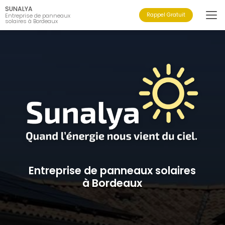
Aller
SUNALYA
au
Rappel Gratuit
Entreprise de panneaux
solaires à Bordeaux
contenu
principal
Entreprise de panneaux solaires
à Bordeaux