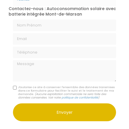
Contactez-nous : Autoconsommation solaire avec
batterie intégrée Mont-de-Marsan
Nom Prénom
Email
Téléphone
Message
J'autorise ce site à conserver l'ensemble des données transmises
dans ce formulaire pour faciliter le suivi et le traitement de ma
demande.
(Aucune exploitation commerciale ne sera faite des
données conservées. Voir notre
politique de confidentialité
)