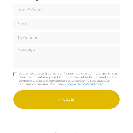
Nom Prénom
Email
Téléphone
Message
J'autorise ce site à conserver l'ensemble des données transmises
dans ce formulaire pour faciliter le suivi et le traitement de ma
demande.
(Aucune exploitation commerciale ne sera faite des
données conservées. Voir notre
politique de confidentialité
)