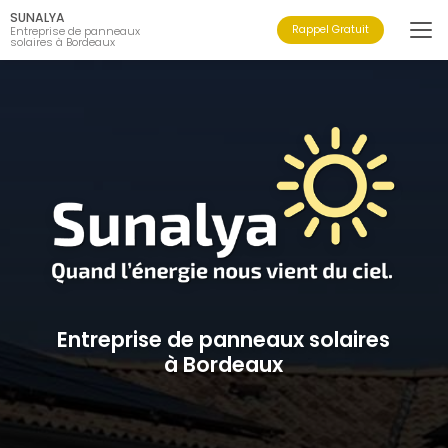
Aller
SUNALYA
au
Rappel Gratuit
Entreprise de panneaux
solaires à Bordeaux
contenu
principal
Entreprise de panneaux solaires
à Bordeaux