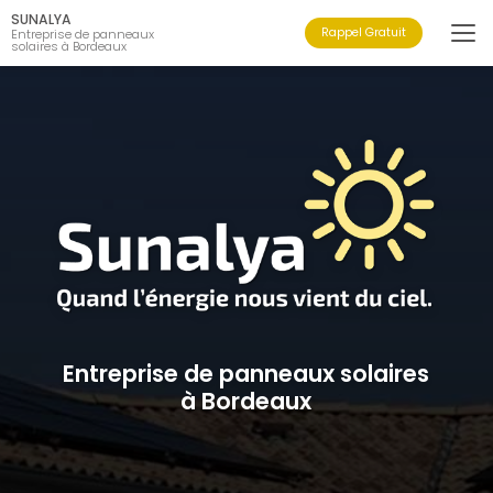
Aller
SUNALYA
au
Rappel Gratuit
Entreprise de panneaux
solaires à Bordeaux
contenu
principal
Entreprise de panneaux solaires
à Bordeaux