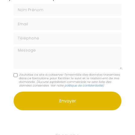
Nom Prénom
Email
Téléphone
Message
J'autorise ce site à conserver l'ensemble des données transmises
dans ce formulaire pour faciliter le suivi et le traitement de ma
demande.
(Aucune exploitation commerciale ne sera faite des
données conservées. Voir notre
politique de confidentialité
)