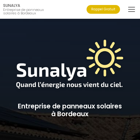
Aller
SUNALYA
au
Rappel Gratuit
Entreprise de panneaux
solaires à Bordeaux
contenu
principal
Entreprise de panneaux solaires
à Bordeaux