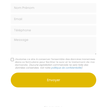
Nom Prénom
Email
Téléphone
Message
J'autorise ce site à conserver l'ensemble des données transmises
dans ce formulaire pour faciliter le suivi et le traitement de ma
demande.
(Aucune exploitation commerciale ne sera faite des
données conservées. Voir notre
politique de confidentialité
)