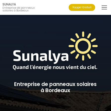
Aller
SUNALYA
au
Rappel Gratuit
Entreprise de panneaux
solaires à Bordeaux
contenu
principal
Entreprise de panneaux solaires
à Bordeaux