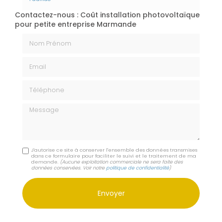
Contactez-nous : Coût installation photovoltaïque
pour petite entreprise Marmande
Nom Prénom
Email
Téléphone
Message
J'autorise ce site à conserver l'ensemble des données transmises
dans ce formulaire pour faciliter le suivi et le traitement de ma
demande.
(Aucune exploitation commerciale ne sera faite des
données conservées. Voir notre
politique de confidentialité
)