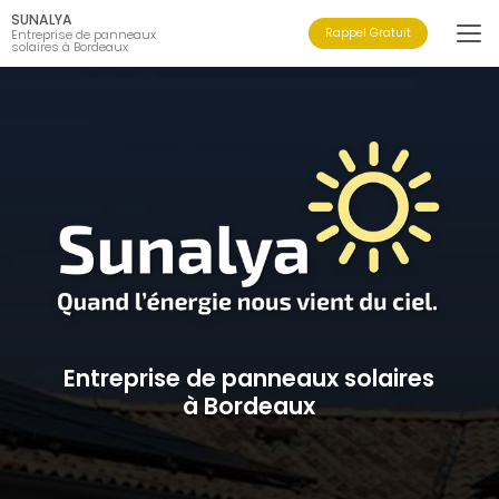
Aller
SUNALYA
au
Rappel Gratuit
Entreprise de panneaux
solaires à Bordeaux
contenu
principal
Entreprise de panneaux solaires
à Bordeaux