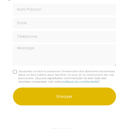
Nom Prénom
Email
Téléphone
Message
J'autorise ce site à conserver l'ensemble des données transmises
dans ce formulaire pour faciliter le suivi et le traitement de ma
demande.
(Aucune exploitation commerciale ne sera faite des
données conservées. Voir notre
politique de confidentialité
)