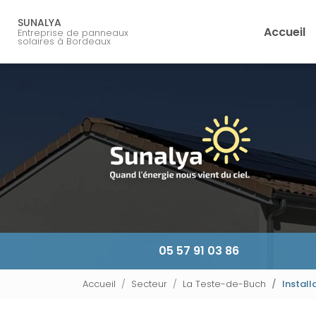
Navigation principale
Aller
au
SUNALYA
Accueil
Entreprise de panneaux
contenu
solaires à Bordeaux
principal
05 57 91 03 86
Accueil
Secteur
La Teste-de-Buch
Install