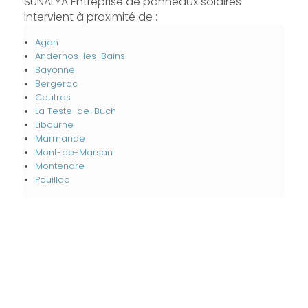
SUNALYA Entreprise de panneaux solaires
intervient à proximité de :
Agen
Andernos-les-Bains
Bayonne
Bergerac
Coutras
La Teste-de-Buch
Libourne
Marmande
Mont-de-Marsan
Montendre
Pauillac