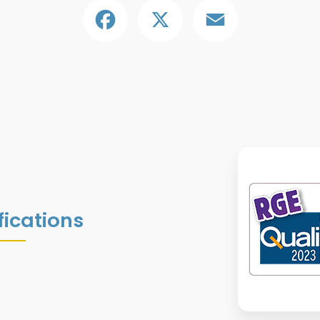
Facebook
X
Email
fications