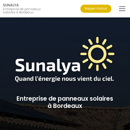
Aller
SUNALYA
au
Rappel Gratuit
Entreprise de panneaux
solaires à Bordeaux
contenu
principal
Entreprise de panneaux solaires
à Bordeaux