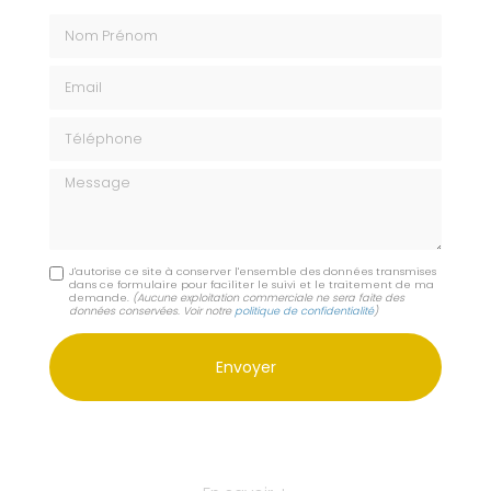
Nom Prénom
Email
Téléphone
Message
J'autorise ce site à conserver l'ensemble des données transmises
dans ce formulaire pour faciliter le suivi et le traitement de ma
demande.
(Aucune exploitation commerciale ne sera faite des
données conservées. Voir notre
politique de confidentialité
)