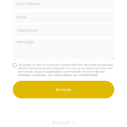
Nom Prénom
Email
Téléphone
Message
J'autorise ce site à conserver l'ensemble des données transmises
dans ce formulaire pour faciliter le suivi et le traitement de ma
demande.
(Aucune exploitation commerciale ne sera faite des
données conservées. Voir notre
politique de confidentialité
)
En savoir +