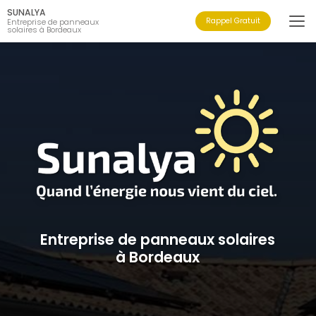
Aller
SUNALYA
au
Rappel Gratuit
Entreprise de panneaux
solaires à Bordeaux
contenu
principal
Entreprise de panneaux solaires
à Bordeaux