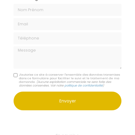
Nom Prénom
Email
Téléphone
Message
J'autorise ce site à conserver l'ensemble des données transmises
dans ce formulaire pour faciliter le suivi et le traitement de ma
demande.
(Aucune exploitation commerciale ne sera faite des
données conservées. Voir notre
politique de confidentialité
)