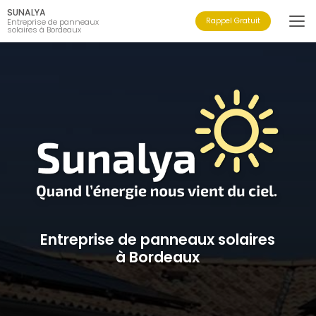
Aller
SUNALYA
au
Rappel Gratuit
Entreprise de panneaux
solaires à Bordeaux
contenu
principal
Entreprise de panneaux solaires
à Bordeaux