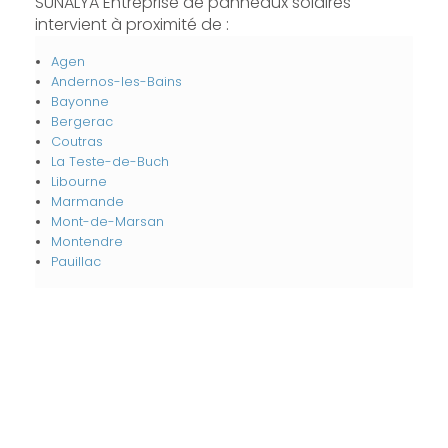
SUNALYA Entreprise de panneaux solaires
intervient à proximité de :
Agen
Andernos-les-Bains
Bayonne
Bergerac
Coutras
La Teste-de-Buch
Libourne
Marmande
Mont-de-Marsan
Montendre
Pauillac