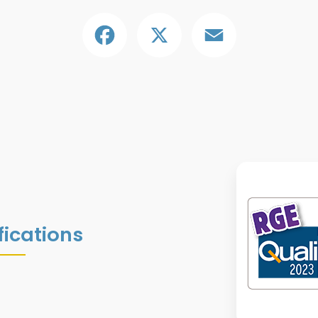
Facebook
X
Email
fications