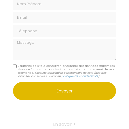
Nom Prénom
Email
Téléphone
Message
J'autorise ce site à conserver l'ensemble des données transmises
dans ce formulaire pour faciliter le suivi et le traitement de ma
demande.
(Aucune exploitation commerciale ne sera faite des
données conservées. Voir notre
politique de confidentialité
)
En savoir +