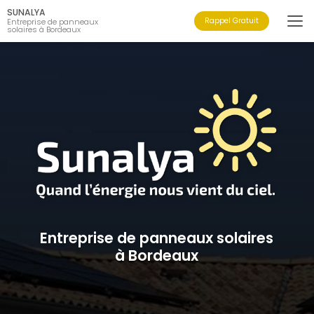
Aller
SUNALYA
au
Rappel Gratuit
Entreprise de panneaux
solaires à Bordeaux
contenu
principal
Entreprise de panneaux solaires
à Bordeaux