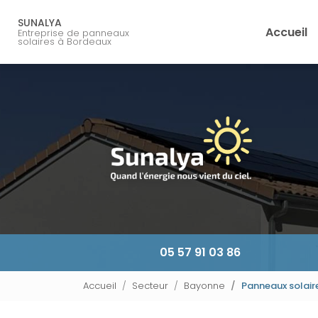
Navigation principale
Aller
au
SUNALYA
Accueil
Entreprise de panneaux
contenu
solaires à Bordeaux
principal
05 57 91 03 86
Accueil
Secteur
Bayonne
Panneaux solaire