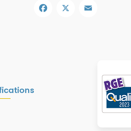
Facebook
X
Email
fications