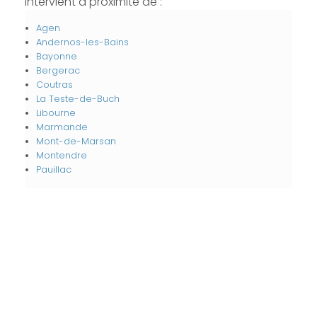
intervient à proximité de :
Agen
Andernos-les-Bains
Bayonne
Bergerac
Coutras
La Teste-de-Buch
Libourne
Marmande
Mont-de-Marsan
Montendre
Pauillac