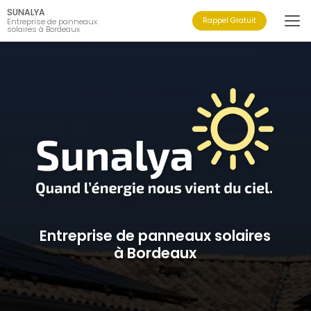
Aller
SUNALYA
au
Rappel Gratuit
Entreprise de panneaux
solaires à Bordeaux
contenu
principal
Entreprise de panneaux solaires
à Bordeaux