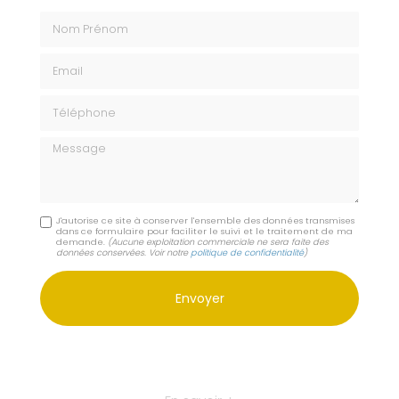
Nom Prénom
Email
Téléphone
Message
J'autorise ce site à conserver l'ensemble des données transmises
dans ce formulaire pour faciliter le suivi et le traitement de ma
demande.
(Aucune exploitation commerciale ne sera faite des
données conservées. Voir notre
politique de confidentialité
)