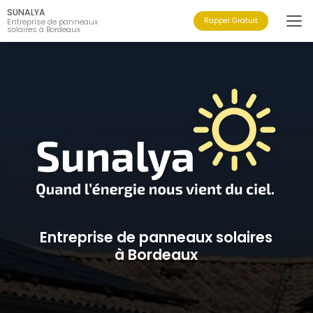
Aller
SUNALYA
au
Rappel Gratuit
Entreprise de panneaux
solaires à Bordeaux
contenu
principal
Entreprise de panneaux solaires
à Bordeaux