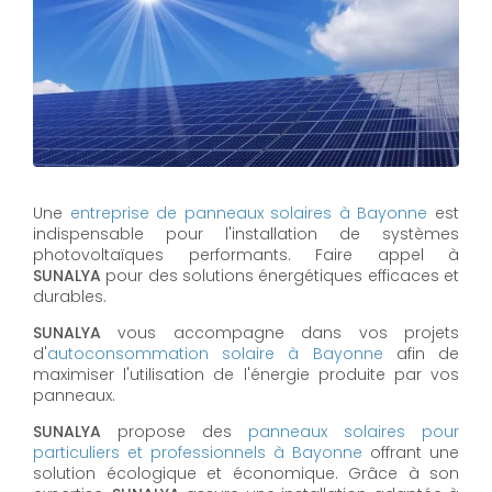
Une
entreprise de panneaux solaires à
Bayonne
est
indispensable pour l'installation de systèmes
photovoltaïques performants. Faire appel à
SUNALYA
pour des solutions énergétiques efficaces et
durables.
SUNALYA
vous accompagne dans vos projets
d'
autoconsommation solaire à
Bayonne
afin de
maximiser l'utilisation de l'énergie produite par vos
panneaux.
SUNALYA
propose des
panneaux solaires pour
particuliers et professionnels à
Bayonne
offrant une
solution écologique et économique. Grâce à son