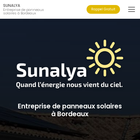
Aller
SUNALYA
au
Rappel Gratuit
Entreprise de panneaux
solaires à Bordeaux
contenu
principal
Entreprise de panneaux solaires
à Bordeaux