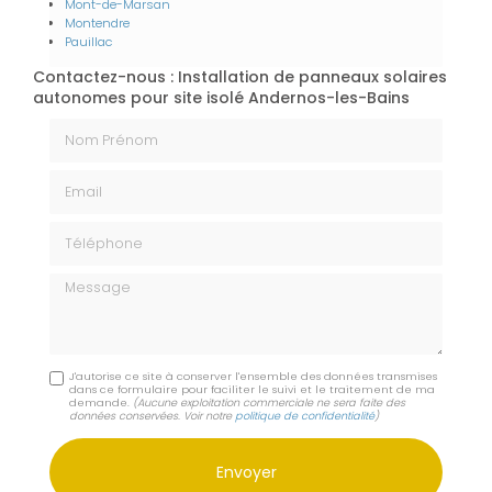
Mont-de-Marsan
Montendre
Pauillac
Contactez-nous : Installation de panneaux solaires
autonomes pour site isolé Andernos-les-Bains
Nom Prénom
Email
Téléphone
Message
J'autorise ce site à conserver l'ensemble des données transmises
dans ce formulaire pour faciliter le suivi et le traitement de ma
demande.
(Aucune exploitation commerciale ne sera faite des
données conservées. Voir notre
politique de confidentialité
)