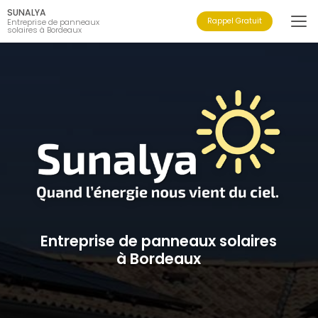
Aller
SUNALYA
au
Rappel Gratuit
Entreprise de panneaux
solaires à Bordeaux
contenu
principal
Entreprise de panneaux solaires
à Bordeaux