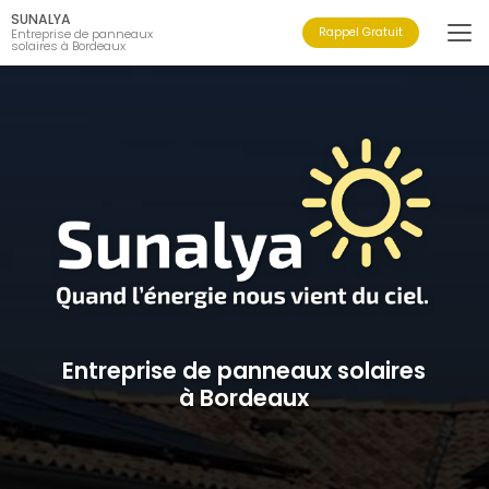
Aller
SUNALYA
au
Rappel Gratuit
Entreprise de panneaux
solaires à Bordeaux
contenu
principal
Entreprise de panneaux solaires
à Bordeaux