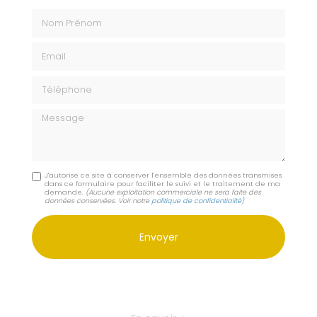
Nom Prénom
Email
Téléphone
Message
J'autorise ce site à conserver l'ensemble des données transmises
dans ce formulaire pour faciliter le suivi et le traitement de ma
demande.
(Aucune exploitation commerciale ne sera faite des
données conservées. Voir notre
politique de confidentialité
)