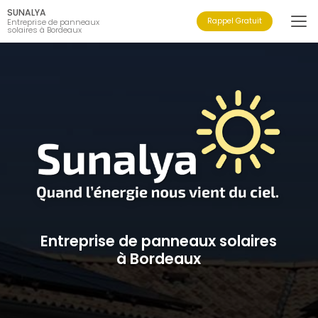
Aller
SUNALYA
au
Rappel Gratuit
Entreprise de panneaux
solaires à Bordeaux
contenu
principal
Entreprise de panneaux solaires
à Bordeaux