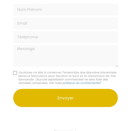
Nom Prénom
Email
Téléphone
Message
J'autorise ce site à conserver l'ensemble des données transmises
dans ce formulaire pour faciliter le suivi et le traitement de ma
demande.
(Aucune exploitation commerciale ne sera faite des
données conservées. Voir notre
politique de confidentialité
)