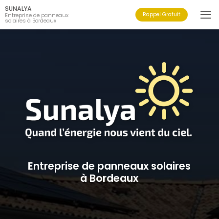
Aller
SUNALYA
au
Rappel Gratuit
Entreprise de panneaux
solaires à Bordeaux
contenu
principal
Entreprise de panneaux solaires
à Bordeaux