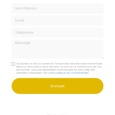
Nom Prénom
Email
Téléphone
Message
J'autorise ce site à conserver l'ensemble des données transmises
dans ce formulaire pour faciliter le suivi et le traitement de ma
demande.
(Aucune exploitation commerciale ne sera faite des
données conservées. Voir notre
politique de confidentialité
)