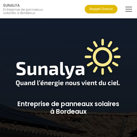
Aller
SUNALYA
au
Rappel Gratuit
Entreprise de panneaux
solaires à Bordeaux
contenu
principal
Entreprise de panneaux solaires
à Bordeaux