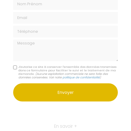
Nom Prénom
Email
Téléphone
Message
J'autorise ce site à conserver l'ensemble des données transmises
dans ce formulaire pour faciliter le suivi et le traitement de ma
demande.
(Aucune exploitation commerciale ne sera faite des
données conservées. Voir notre
politique de confidentialité
)
En savoir +