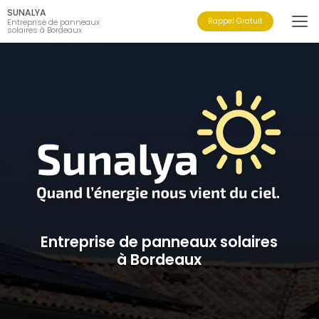
Aller
SUNALYA
au
Rappel Gratuit
Entreprise de panneaux
solaires à Bordeaux
contenu
principal
Entreprise de panneaux solaires
à Bordeaux