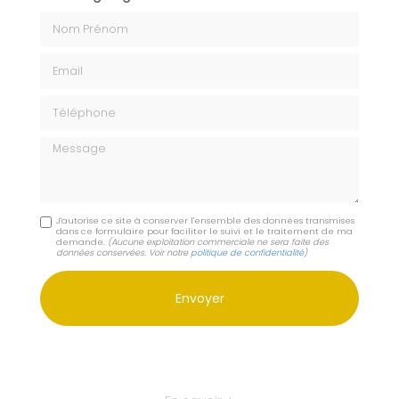
Nom Prénom
Email
Téléphone
Message
J'autorise ce site à conserver l'ensemble des données transmises
dans ce formulaire pour faciliter le suivi et le traitement de ma
demande.
(Aucune exploitation commerciale ne sera faite des
données conservées. Voir notre
politique de confidentialité
)