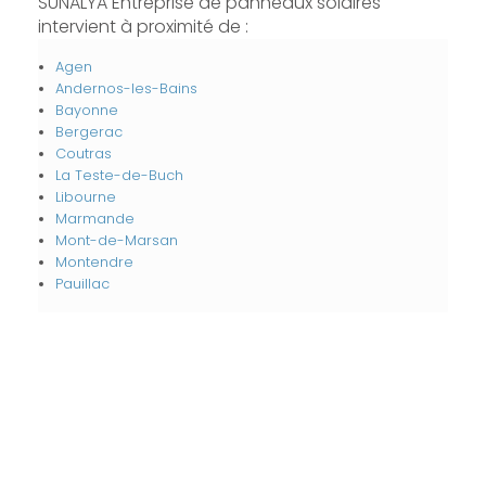
SUNALYA Entreprise de panneaux solaires
intervient à proximité de :
Agen
Andernos-les-Bains
Bayonne
Bergerac
Coutras
La Teste-de-Buch
Libourne
Marmande
Mont-de-Marsan
Montendre
Pauillac