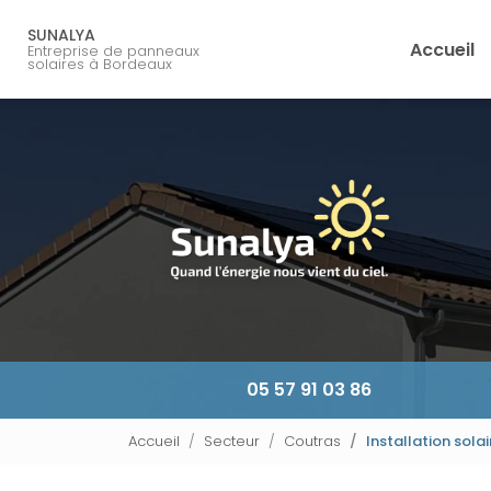
Navigation principale
Aller
au
SUNALYA
Accueil
Entreprise de panneaux
contenu
solaires à Bordeaux
principal
05 57 91 03 86
Accueil
Secteur
Coutras
Installation sola