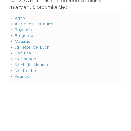
SUNALYA Entreprise de panneaux solaires
intervient à proximité de :
Agen
Andernos-les-Bains
Bayonne
Bergerac
Coutras
La Teste-de-Buch
Libourne
Marmande
Mont-de-Marsan
Montendre
Pauillac