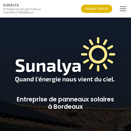
Aller
SUNALYA
au
Rappel Gratuit
Entreprise de panneaux
solaires à Bordeaux
contenu
principal
Entreprise de panneaux solaires
à Bordeaux