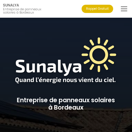
Aller
SUNALYA
au
Rappel Gratuit
Entreprise de panneaux
solaires à Bordeaux
contenu
principal
Entreprise de panneaux solaires
à Bordeaux