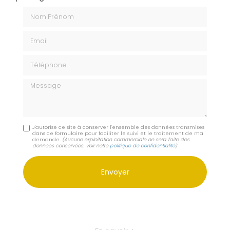
Nom Prénom
Email
Téléphone
Message
J'autorise ce site à conserver l'ensemble des données transmises
dans ce formulaire pour faciliter le suivi et le traitement de ma
demande.
(Aucune exploitation commerciale ne sera faite des
données conservées. Voir notre
politique de confidentialité
)